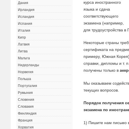
курса иностранного
Дания
языка и сдача
Ирландия
соответствующего
Исландия
экзамена (например,
Испания
для трудоустройства в
Италия
Кипр
Некоторые страны треб
Латвия
сертификата на предмет
Литва
примеру, Южная Корея
Мальта
справки, дипломы и т. 
Нидерланды
получены только в
акк
Норвегия
Польша
Мы оказываем содейст
Португалия
текущих вопросов.
Румыния
Словения
Порядок получения с
Словакия
экзамена по иностран
Финляндия
Франция
1) Пишите нам письмо 
Хорватия