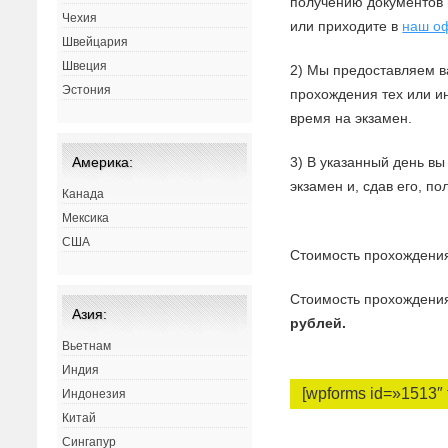
получению документов 
Чехия
или приходите в
наш о
Швейцария
Швеция
2) Мы предоставляем в
Эстония
прохождения тех или и
время на экзамен.
3) В указанный день вы
Америка:
экзамен и, сдав его, п
Канада
Мексика
США
Стоимость прохождени
Стоимость прохождени
Азия:
рублей.
Вьетнам
Индия
[wpforms id=»1513″ t
Индонезия
Китай
Сингапур