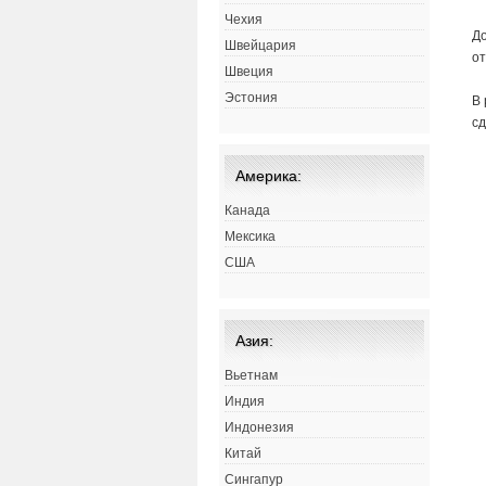
Чехия
До
Швейцария
от
Швеция
Эстония
В 
с
Америка:
Канада
Мексика
США
Азия:
Вьетнам
Индия
Индонезия
Китай
Сингапур