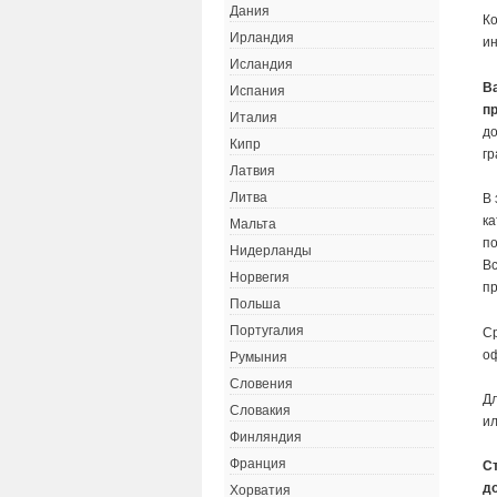
Дания
Ко
Ирландия
ин
Исландия
В
Испания
п
Италия
до
Кипр
г
Латвия
Литва
В 
ка
Мальта
по
Нидерланды
Вс
Норвегия
пр
Польша
Португалия
Ср
оф
Румыния
Словения
Дл
Словакия
ил
Финляндия
Франция
С
д
Хорватия