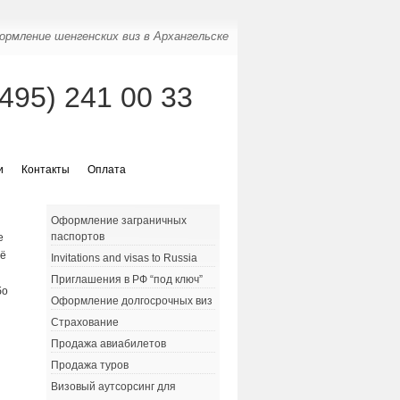
рмление шенгенских виз в Архангельске
(495) 241 00 33
и
Контакты
Оплата
Оформление заграничных
паспортов
е
её
Invitations and visas to Russia
Приглашения в РФ “под ключ”
бо
Оформление долгосрочных виз
Страхование
Продажа авиабилетов
Продажа туров
Визовый аутсорсинг для