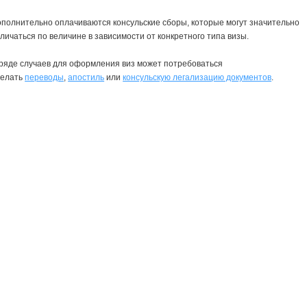
полнительно оплачиваются консульские сборы, которые могут значительно
личаться по величине в зависимости от конкретного типа визы.
ряде случаев для оформления виз может потребоваться
делать
переводы
,
апостиль
или
консульскую легализацию документов
.