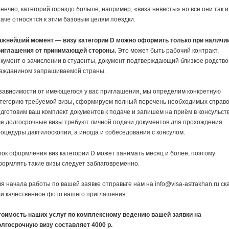
нечно, категорий гораздо больше, например, «виза невесты» но все они так 
аче относятся к этим базовым целям поездки.
ажнейший момент — визу категории D можно оформить только при наличи
риглашения от принимающей стороны.
Это может быть рабочий контракт,
кумент о зачислении в студенты, документ подтверждающий близкое родство
ражданином запрашиваемой страны.
зависимости от имеющегося у вас приглашения, мы определим конкретную
тегорию требуемой визы, сформируем полный перечень необходимых справо
дготовим ваш комплект документов к подаче и запишем на приём в консульств
е долгосрочные визы требуют личной подачи документов для прохождения
оцедуры дактилоскопии, а иногда и собеседования с консулом.
ок оформления виз категории D может занимать месяц и более, поэтому
ормлять такие визы следует заблаговременно.
я начала работы по вашей заявке отправьте нам на info@visa-astrakhan.ru ск
и качественное фото вашего приглашения.
тоимость наших услуг по комплексному ведению вашей заявки на
олгосрочную визу составляет 4000 р.