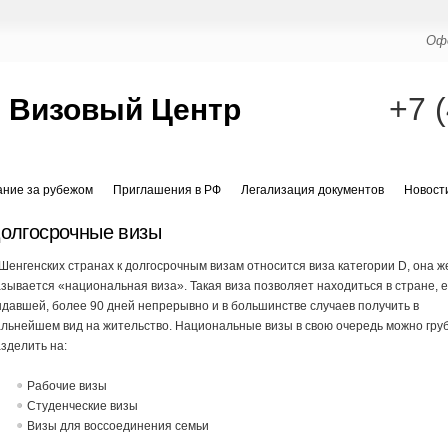
Офо
+7 
 Визовый Центр
ание за рубежом
Приглашения в РФ
Легализация документов
Новост
олгосрочные визы
Шенгенских странах к долгосрочным визам относится виза категории D, она ж
зывается «национальная виза». Такая виза позволяет находиться в стране, 
давшей, более 90 дней непрерывно и в большинстве случаев получить в
льнейшем вид на жительство. Национальные визы в свою очередь можно гру
зделить на:
Рабочие визы
Студенческие визы
Визы для воссоединения семьи