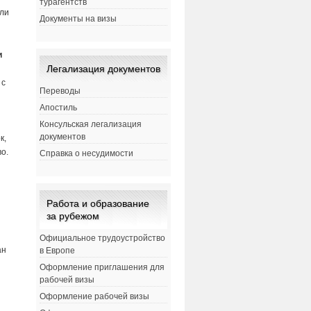
турагентств
или
Документы на визы
и
Легализация документов
 с
Переводы
Апостиль
Консульская легализация
документов
к,
о.
Справка о несудимости
Работа и образование
за рубежом
Официальное трудоустройство
ан
в Европе
Оформление приглашения для
рабочей визы
Оформление рабочей визы